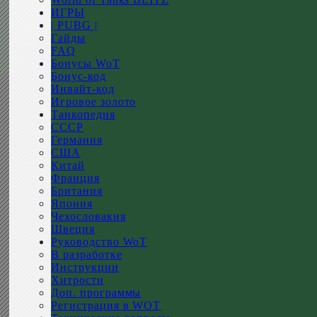
ИГРЫ
| PUBG |
Гайды
FAQ
Бонусы WoT
Бонус-код
Инвайт-код
Игровое золото
Танкопедия
СССР
Германия
США
Китай
Франция
Британия
Япония
Чехословакия
Швеция
Руководство WoT
В разработке
Инструкции
Хитрости
Доп. программы
Регистрация в WOT