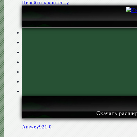
Перейти к контенту
Скачать расши
Amwey921
0