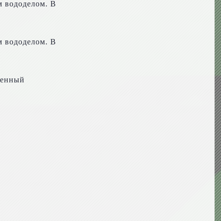
м вододелом. В
м вододелом. В
ленный