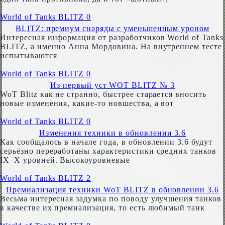
World of Tanks BLITZ
0
BLITZ: премиум снаряды с уменьшенным уроном
Интересная информация от разработчиков World of Tanks
BLITZ, а именно Анна Мордовина. На внутреннем тесте
испытываются
World of Tanks BLITZ
0
Из первый уст WOT BLITZ № 3
WoT Blitz как не странно, быстрее старается вносить
новые изменения, какие-то новшества, а вот
World of Tanks BLITZ
0
Изменения техники в обновлении 3.6
Как сообщалось в начале года, в обновлении 3.6 будут
серьёзно переработаны характеристики средних танков
IX–X уровней. Высокоуровневые
World of Tanks BLITZ
2
Премиализация техники WoT BLITZ в обновлении 3.6
Весьма интересная задумка по поводу улучшения танков
в качестве их премиализация, то есть любимый танк