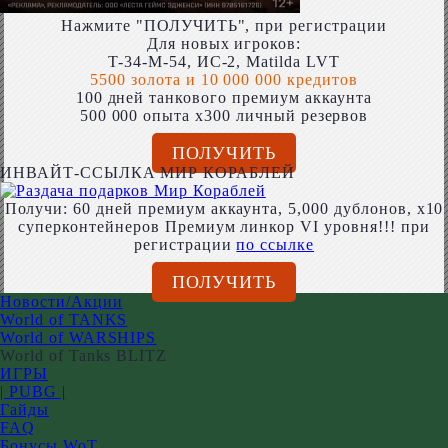
Нажмите "ПОЛУЧИТЬ", при регистрации
Для новых игроков:
T-34-M-54, ИС-2, Matilda LVT
5500 золота и 10 000 000 кредитов
100 дней танкового премиум аккаунта
500 000 опыта x300 личный резервов
ПОЛУЧИТЬ
ИНВАЙТ-ССЫЛКА МИР КОРАБЛЕЙ
Получи: 60 дней премиум аккаунта, 5,000 дублонов, x10
суперконтейнеров Премиум линкор VI уровня!!! при
регистрации
по ссылке
ПОЛУЧИТЬ
Новости/Акции
World of TANKS
World of WARSHIPS
World of Tanks BLITZ
ИГРЫ
| PUBG |
Гайды
FAQ
Бонусы WoT