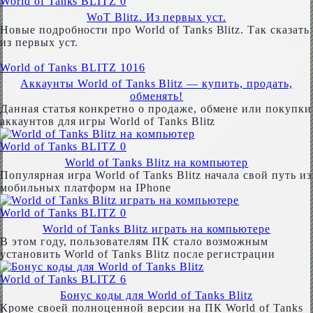
World of Tanks BLITZ
0
WoT Blitz. Из первых уст.
Новые подробности про World of Tanks Blitz. Так сказать
из первых уст.
World of Tanks BLITZ
1016
Аккаунты World of Tanks Blitz — купить, продать,
обменять!
Данная статья конкретно о продаже, обмене или покупки
аккаунтов для игры World of Tanks Blitz
World of Tanks BLITZ
0
World of Tanks Blitz на компьютер
Популярная игра World of Tanks Blitz начала свой путь из
мобильных платформ на IPhone
World of Tanks BLITZ
0
World of Tanks Blitz играть на компьютере
В этом году, пользователям ПК стало возможным
установить World of Tanks Blitz после регистрации
World of Tanks BLITZ
6
Бонус коды для World of Tanks Blitz
Кроме своей полноценной версии на ПК World of Tanks