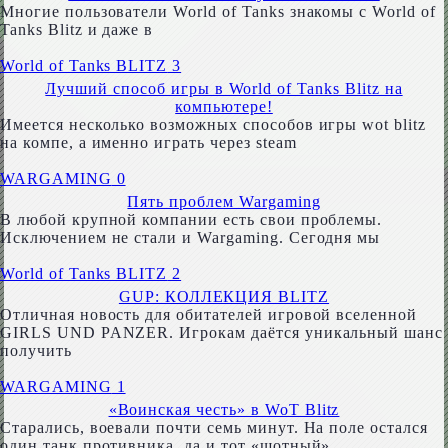
Многие пользователи World of Tanks знакомы с World of
Tanks Blitz и даже в
World of Tanks BLITZ
3
Лучший способ игры в World of Tanks Blitz на
компьютере!
Имеется несколько возможных способов игры wot blitz
на компе, а именно играть через steam
WARGAMING
0
Пять проблем Wargaming
В любой крупной компании есть свои проблемы.
Исключением не стали и Wargaming. Сегодня мы
World of Tanks BLITZ
2
GUP: КОЛЛЕКЦИЯ BLITZ
Отличная новость для обитателей игровой вселенной
GIRLS UND PANZER. Игрокам даётся уникальный шанс
получить
WARGAMING
1
«Воинская честь» в WoT Blitz
Старались, воевали почти семь минут. На поле остался
один танк противника, да и тот «шотный»,