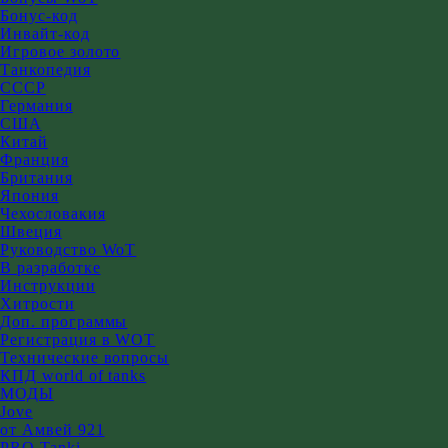
Бонус-код
Инвайт-код
Игровое золото
Танкопедия
СССР
Германия
США
Китай
Франция
Британия
Япония
Чехословакия
Швеция
Руководство WoT
В разработке
Инструкции
Хитрости
Доп. программы
Регистрация в WOT
Технические вопросы
КПД world of tanks
МОДЫ
Jove
от Амвей 921
PRO Tanki