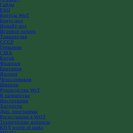
Гайды
FAQ
Бонусы WoT
Бонус-код
Инвайт-код
Игровое золото
Танкопедия
СССР
Германия
США
Китай
Франция
Британия
Япония
Чехословакия
Швеция
Руководство WoT
В разработке
Инструкции
Хитрости
Доп. программы
Регистрация в WOT
Технические вопросы
КПД world of tanks
МОДЫ