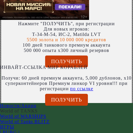
Нажмите "ПОЛУЧИТЬ", при регистрации
Для новых игроков:
T-34-M-54, ИС-2, Matilda LVT
5500 золота и 10 000 000 кредитов
100 дней танкового премиум аккаунта
500 000 опыта x300 личный резервов
ПОЛУЧИТЬ
ИНВАЙТ-ССЫЛКА МИР КОРАБЛЕЙ
Получи: 60 дней премиум аккаунта, 5,000 дублонов, x10
суперконтейнеров Премиум линкор VI уровня!!! при
регистрации
по ссылке
ПОЛУЧИТЬ
Новости/Акции
World of TANKS
World of WARSHIPS
World of Tanks BLITZ
ИГРЫ
| PUBG |