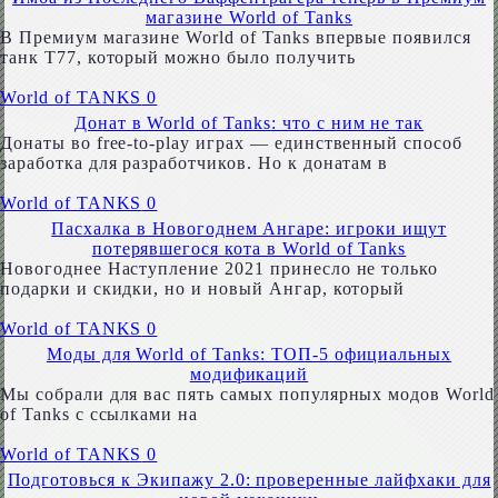
магазине World of Tanks
В Премиум магазине World of Tanks впервые появился
танк Т77, который можно было получить
World of TANKS
0
Донат в World of Tanks: что с ним не так
Донаты во free-to-play играх — единственный способ
заработка для разработчиков. Но к донатам в
World of TANKS
0
Пасхалка в Новогоднем Ангаре: игроки ищут
потерявшегося кота в World of Tanks
Новогоднее Наступление 2021 принесло не только
подарки и скидки, но и новый Ангар, который
World of TANKS
0
Моды для World of Tanks: ТОП-5 официальных
модификаций
Мы собрали для вас пять самых популярных модов World
of Tanks с ссылками на
World of TANKS
0
Подготовься к Экипажу 2.0: проверенные лайфхаки для