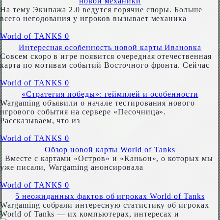
новой механики
На тему Экипажа 2.0 ведутся горячие споры. Больше
всего негодования у игроков вызывает механика
World of TANKS
0
Интересная особенность новой карты Ивановка
Совсем скоро в игре появится очередная отечественная
карта по мотивам событий Восточного фронта. Сейчас
World of TANKS
0
«Стратегия победы»: геймплей и особенности
Wargaming объявили о начале тестирования нового
игрового события на сервере «Песочница».
Рассказываем, что из
World of TANKS
0
Обзор новой карты World of Tanks
Вместе с картами «Остров» и «Каньон», о которых мы
уже писали, Wargaming анонсировала
World of TANKS
0
5 неожиданных фактов об игроках World of Tanks
Wargaming собрали интересную статистику об игроках
World of Tanks — их компьютерах, интересах и