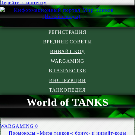
Перейти к контенту
РЕГИСТРАЦИЯ
ВРЕДНЫЕ СОВЕТЫ
ИНВАЙТ-КОД
WARGAMING
В РАЗРАБОТКЕ
ИНСТРУКЦИИ
ТАНКОПЕДИЯ
World of TANKS
WARGAMING
0
Промокоды «Мира танков»: бонус- и инвайт-коды