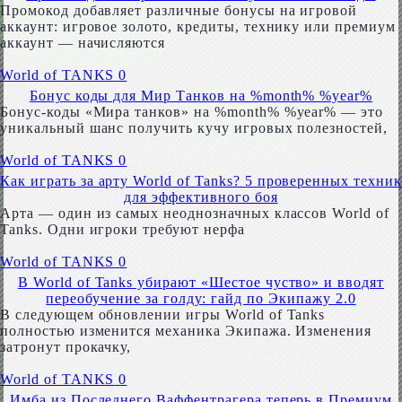
Промокод добавляет различные бонусы на игровой
аккаунт: игровое золото, кредиты, технику или премиум
аккаунт — начисляются
World of TANKS
0
Бонус коды для Мир Танков на %month% %year%
Бонус-коды «Мира танков» на %month% %year% — это
уникальный шанс получить кучу игровых полезностей,
World of TANKS
0
Как играть за арту World of Tanks? 5 проверенных техник
для эффективного боя
Арта — один из самых неоднозначных классов World of
Tanks. Одни игроки требуют нерфа
World of TANKS
0
В World of Tanks убирают «Шестое чуство» и вводят
переобучение за голду: гайд по Экипажу 2.0
В следующем обновлении игры World of Tanks
полностью изменится механика Экипажа. Изменения
затронут прокачку,
World of TANKS
0
Имба из Последнего Ваффентрагера теперь в Премиум