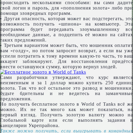
происходить несколькими способами: вы сами дадите
свой логин и пароль, для «пополнения золота» либо при
помощи зловредных программ.
• Другая опасность, которая может вас подстерегать, это
возможность получить «шпиона» на компьютер. Эта
программа будет передавать злоумышленнику все
необходимые данные, а подцепить её можно на сайтах
таких предложений.
• Третьим вариантом может быть, что мошенник оплатит
вам «голду», но потом запросит возврат, а если вы уже
успели потратить к тому времени какую-то часть, то ваш
аккаунт заблокируют. Для восстановления придётся
внести оставшуюся сумму, которую вернул злодей.
Сами разработчики утверждают, что курс является
неизменным и за 1 доллар можно купить 250 единиц
золота. Так что всё остальное это развод и мошенники,
будьте бдительны и не ведитесь на заманчивые
предложения.
Но получить бесплатное золото в World of Tanks всё же
можно. Их не так много как может показаться, на
первый взгляд. Получить золотую валюту можно на
Глобальной карте или если выполнять задания в
канцелярии Укрепрайона.
Также можно получить, если выигрывать в командных