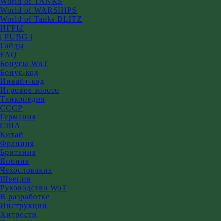
World of TANKS
World of WARSHIPS
World of Tanks BLITZ
ИГРЫ
| PUBG |
Гайды
FAQ
Бонусы WoT
Бонус-код
Инвайт-код
Игровое золото
Танкопедия
СССР
Германия
США
Китай
Франция
Британия
Япония
Чехословакия
Швеция
Руководство WoT
В разработке
Инструкции
Хитрости