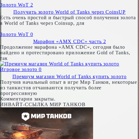
Золото WoT
2
Получить золото World of Tanks через CoinsUP
Есть очень простой и быстрый способ получения золота
в World of Tanks через Coinsup, для
Золото WoT
0
Марафон «AMX CDC» часть 2
Продолжение марафона «AMX CDC», сегодня было
найдено и протестировано приложение Gold of Tanks,
так
Игровое золото
0
Премиум магазин World of Tanks купить золото
Получив начальный опыт в игре Мир Танков, некоторые
из танкистов отчаиваются получить более
прогрессивную
Комментарии закрыты.
ИНВАЙТ-ССЫЛКА МИР ТАНКОВ