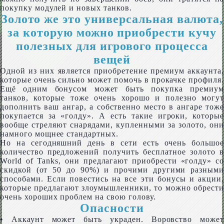
покупку модулей и новых танков.
Золото же это универсальная валюта,
за которую можно приобрести кучу
полезных для игрового процесса
вещей
Одной из них является приобретение премиум аккаунта,
которые очень сильно может помочь в прокачке профиля.
Ещё одним бонусом может быть покупка премиум
танков, которые тоже очень хорошо и полезно могут
дополнить ваш ангар, а собственно место в ангаре тоже
покупается за «голду». А есть такие игроки, которые
вообще стреляют снарядами, купленными за золото, они
намного мощнее стандартных.
Но на сегодняшний день в сети есть очень большое
количество предложений получить бесплатное золото в
World of Tanks, они предлагают приобрести «голду» со
скидкой (от 50 до 90%) и прочими другими разными
способами. Если повестись на все эти бонусы и акции,
которые предлагают злоумышленники, то можно обрести
очень хороших проблем на свою голову.
Опасности
• Аккаунт может быть украден. Воровство может