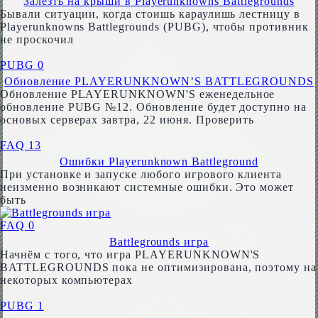
Залезть на крыши в Playerunknowns Battlegrounds
Бывали ситуации, когда стоишь караулишь лестницу в
Playerunknowns Battlegrounds (PUBG), чтобы противник
не проскочил
PUBG
0
Обновление PLAYERUNKNOWN’S BATTLEGROUNDS
Обновление PLAYERUNKNOWN'S еженедельное
обновление PUBG №12. Обновление будет доступно на
основых серверах завтра, 22 июня. Проверить
FAQ
13
Ошибки Playerunknown Battleground
При установке и запуске любого игрового клиента
неизменно возникают системные ошибки. Это может
быть
FAQ
0
Battlegrounds игра
Начнём с того, что игра PLAYERUNKNOWN'S
BATTLEGROUNDS пока не оптимизирована, поэтому на
некоторых компьютерах
PUBG
1