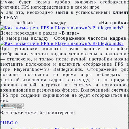
случае будет весьма удобно включить отображение
счетчика FPS непосредственно в самой игре.
А для это, необходимо
зайти
в установленный
клиент
STEAM
и выбрать вкладку — «
Настройки
«
Далее переходим в раздел «
В игре»
И выбираем вкладку «
Отображение частоты кадров
«
При установки клиента steam данные настройки
отображения частоты кадров установлены в положение
— отключено, и только после ручной настройки можно
выставить положение и включить отображение FPS в
игре Playerunknown’s Battlegrounds. Отображение фпс
позволит постоянно во время игры наблюдать за
частотой изменения кадров в секунду, что не придаст
дополнительной нагрузки на систему и возможного
возникновению различных фризов. Включенный счётчик
FPS при создании скриншотов не будет отображаться на
них.
Вам также может быть интересно
PUBG
0