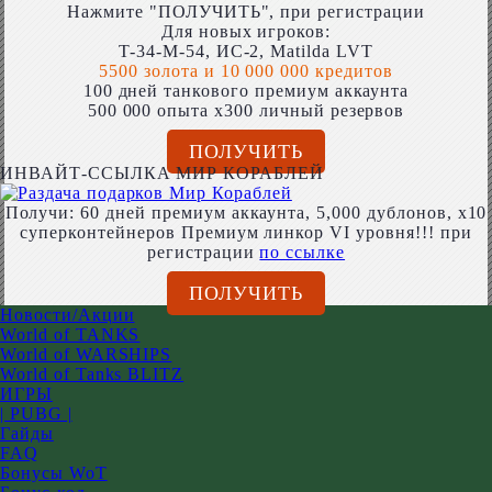
Нажмите "ПОЛУЧИТЬ", при регистрации
Для новых игроков:
T-34-M-54, ИС-2, Matilda LVT
5500 золота и 10 000 000 кредитов
100 дней танкового премиум аккаунта
500 000 опыта x300 личный резервов
ПОЛУЧИТЬ
ИНВАЙТ-ССЫЛКА МИР КОРАБЛЕЙ
Получи: 60 дней премиум аккаунта, 5,000 дублонов, x10
суперконтейнеров Премиум линкор VI уровня!!! при
регистрации
по ссылке
ПОЛУЧИТЬ
Новости/Акции
World of TANKS
World of WARSHIPS
World of Tanks BLITZ
ИГРЫ
| PUBG |
Гайды
FAQ
Бонусы WoT