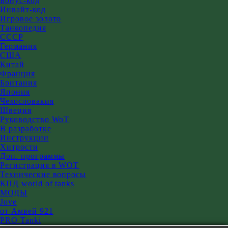
Бонус-код
Инвайт-код
Игровое золото
Танкопедия
СССР
Германия
США
Китай
Франция
Британия
Япония
Чехословакия
Швеция
Руководство WoT
В разработке
Инструкции
Хитрости
Доп. программы
Регистрация в WOT
Технические вопросы
КПД world of tanks
МОДЫ
Jove
от Амвей 921
PRO Tanki