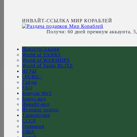
ИНВАЙТ-ССЫЛКА МИР КОРАБЛЕЙ
Получи: 60 дней премиум аккаунта, 5
Новости/Акции
World of TANKS
World of WARSHIPS
World of Tanks BLITZ
ИГРЫ
| PUBG |
Гайды
FAQ
Бонусы WoT
Бонус-код
Инвайт-код
Игровое золото
Танкопедия
СССР
Германия
США