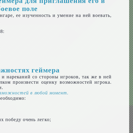
еймера для приглашения его в
боевое поле
аре, ее изученность и умение на ней воевать,
8:
ожностях геймера
 и нареканий со стороны игроков, так же в ней
олком произвести оценку возможностей игрока.
и.
возможностей в любой момент.
необходимо:
их победу очень легко;