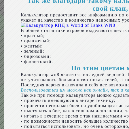
Так же благодаря такому кал
свой клан,
Калькулятор предоставит все информацию по о
укажет на качество и количество наносимых у
В общей статистике игроков выделяются шесть ц
• красный;
• оранжевый;
• желтый;
• зеленый;
• бирюзовый;
• фиолетовый.
По этим цветам 
Калькулятор wn8 является последней версией. 
не учитывалось большинство показателей, а н
Последняя версия включила в себя все возможно
Воспользоваться им можно как онлайн, так и к
Так же при помощи калькулятора можно сделат
• прокачать имеющуюся в ангаре технику;
• провести несколько боев на удобном для вас 
• выступать в бое, как в сольном исполнении, та
• играть в вечернее время с так называемыми «р
• по возможности наносить большее количество
• попытаться использовать, но очень осторожн