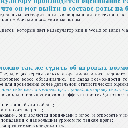
ькулятору производится оценивание г
 что он мог выйти в составе роты на 
тдельным категория показывающим наличие техники в анг
ронов по боевым вражеским машинам.
ветов, которые дает калькулятор кпд в World of Tanks wn
можно так же судить об игровых возм
Предыдущая версия калькулятора имела много недочетов
екоторые вовсе объединялись, не давая возможности т
е для проведения более детальной статистической оценк
ачать себе его на компьютер и проводить оценку своих 
ь выводы о повышении своей эффективности. Для этого 
танке, лишь были победы;
к и в составе роты;
аками», они являются новичками в игре, и отвоевать у н
 попаданий с наибольшим уроном по танкам врага;
о, запрещенные модификации;