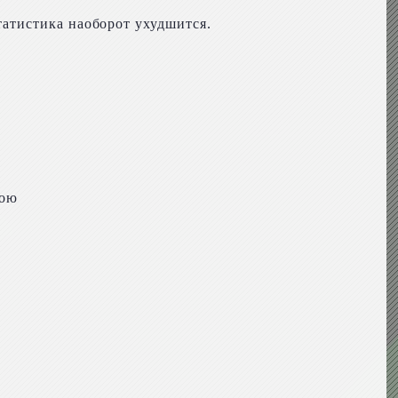
татистика наоборот ухудшится.
вою