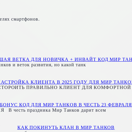
елях смартфонов.
ШАЯ ВЕТКА ДЛЯ НОВИЧКА + ИНВАЙТ КОД МИР ТА
нков и веток развития, но какой танк
НАСТРОЙКА КЛИЕНТА В 2025 ГОДУ ДЛЯ МИР ТАНКО
СТОРОИТЬ ПРАВИЛЬНО КЛИЕНТ ДЛЯ КОМФОРТНОЙ 
БОНУС КОД ДЛЯ МИР ТАНКОВ В ЧЕСТЬ 23 ФЕВРАЛ
 честь праздника Мир Танков дарит всем
КАК ПОКИНУТЬ КЛАН В МИР ТАНКОВ