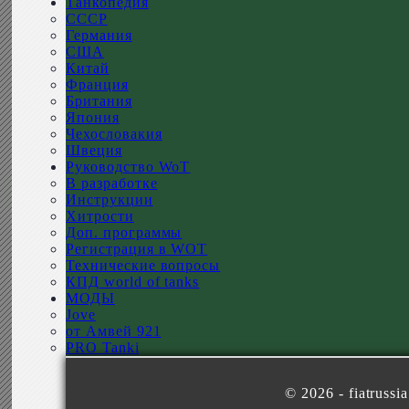
Танкопедия
СССР
Германия
США
Китай
Франция
Британия
Япония
Чехословакия
Швеция
Руководство WoT
В разработке
Инструкции
Хитрости
Доп. программы
Регистрация в WOT
Технические вопросы
КПД world of tanks
МОДЫ
Jove
от Амвей 921
PRO Tanki
©
2026 - fiatrussia