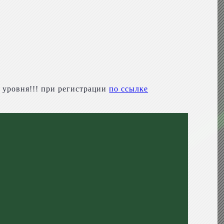
 уровня!!! при регистрации
по ссылке