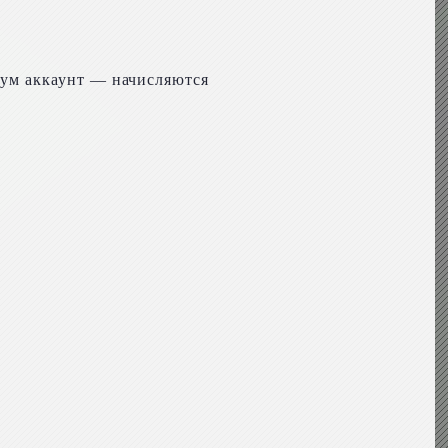
иум аккаунт — начисляются