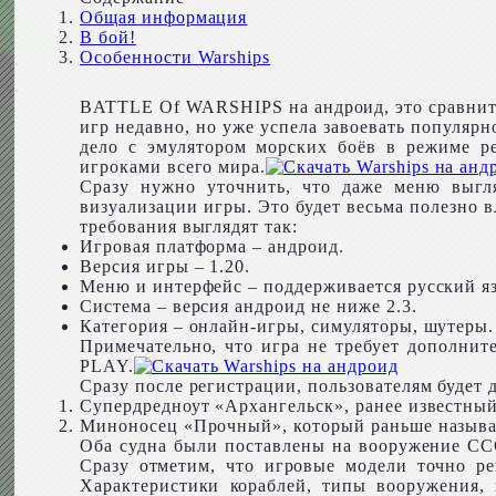
Общая информация
В бой!
Особенности Warships
BATTLE Of WARSHIPS на андроид, это сравнит
игр недавно, но уже успела завоевать популяр
дело с эмулятором морских боёв в режиме р
игроками всего мира.
Сразу нужно уточнить, что даже меню выгля
визуализации игры. Это будет весьма полезно
требования выглядят так:
Игровая платформа – андроид.
Версия игры – 1.20.
Меню и интерфейс – поддерживается русский я
Система – версия андроид не ниже 2.3.
Категория – онлайн-игры, симуляторы, шутеры.
Примечательно, что игра не требует дополнит
PLAY.
Сразу после регистрации, пользователям будет 
Супердредноут «Архангельск», ранее известн
Миноносец «Прочный», который раньше назыв
Оба судна были поставлены на вооружение СС
Сразу отметим, что игровые модели точно ре
Характеристики кораблей, типы вооружения, 