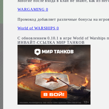
Многие после входа в клан не знают, как из нег
WARGAMING
0
Промокод добавляет различные бонусы на игров
World of WARSHIPS
0
С обновлением 0.10.1 в игре World of Warships
ИНВАЙТ-ССЫЛКА МИР ТАНКОВ