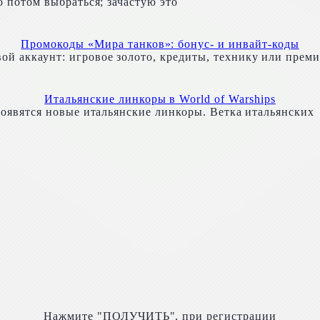
о потом выбраться; зачастую это
Промокоды «Мира танков»: бонус- и инвайт-коды
ой аккаунт: игровое золото, кредиты, технику или прем
Итальянские линкоры в World of Warships
 появятся новые итальянские линкоры. Ветка итальянских
Нажмите "ПОЛУЧИТЬ", при регистрации