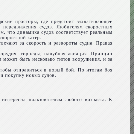
ские просторы, где предстоит захватывающее
ть передвижения судов. Любителям скоростных
м, что динамика судов соответствует реальным
скоростной катер.
вечают за скорость и развороты судна. Правая
 орудия, торпеды, палубная авиация. Принцип
ля может быть несколько типов вооружения, и за
чтобы отправиться в новый бой. По итогам боя
ли покупку новых судов.
интересна пользователям любого возраста. К