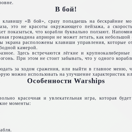
ровне.
В бой!
 клавишу «В бой», сразу попадаешь на бескрайние мор
лаза, это не красоты окружающего пейзажа, а скорос
ет показаться, что корабли буквально ползают. Напомни
нная громадина априори не может летать, как небольшой 
ы экрана расположены клавиши управления, которые от
бодной камерой.
азное. Здесь встречаются лёгкие и крупнокалиберные
огонь. При этом не стоит забывать, что у одного кораб
юдать за ходом сражения, или выйти в главное меню, 
торую можно использовать на улучшение характеристик и
Особенности Warships
ьно красочная и увлекательная игра, которая будет 
кие моменты:
абля.