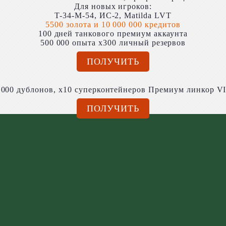
Для новых игроков:
T-34-M-54, ИС-2, Matilda LVT
5500 золота и 10 000 000 кредитов
100 дней танкового премиум аккаунта
500 000 опыта x300 личный резервов
ПОЛУЧИТЬ
,000 дублонов, x10 суперконтейнеров Премиум линкор VI
ПОЛУЧИТЬ