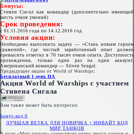
Бонусы:
Стивен Сигал как командир (дополнительно имеющий
шесть очков умений)
Срок проведения:
с 01.11.2016 года по 14.12.2016 год
Условия акции:
Необходимо выполнить задачу — «Стань новым героем
сражений», где чистый заработанный опыт должен
превысить отметку в 70 тысяч очков опыта. Доступность
прохождения, только один раз на один аккаунт.
Американский командир — Stiven Seagal.
Предыдущие акции от World of Warships:
Бесплатный 1 день ПА
Акция World of Warships с участием
Стивена Сигала
Вам также может быть интересно
Бонус-код
0
ЛУЧШАЯ ВЕТКА ДЛЯ НОВИЧКА + ИНВАЙТ КОД
МИР ТАНКОВ
В игре «Мир танков» существует очень много танков и