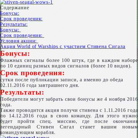
Содержание
Бонусы:
Срок проведения:
Результаты:
Бонусы:
Срок проведения:
Условия акции:
Акция World of Warships с участием Стивена Сигала
Бонусы:
Флажных сигналы более 100 штук, где в каждом наборе
по 10 единиц разных видов сигналов (более 10 видов).
Срок проведения:
сутки после публикации записи, а именно до обеда
02.11.2016 года завтрашнего дня.
Результаты:
Победители могут забрать свои бонусы же 4 ноября 2016
года.
Также проводится акция получи стивена с 1.11.2016 года
по 14.12.2016 года в свою команду. Для этого нужно
будет пройти спец. миссию, где после окончания
легендарный Стивен Сигал станет вашим новым
командующим корабля.