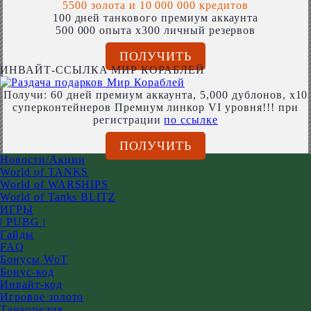
5500 золота и 10 000 000 кредитов
100 дней танкового премиум аккаунта
500 000 опыта x300 личный резервов
ПОЛУЧИТЬ
ИНВАЙТ-ССЫЛКА МИР КОРАБЛЕЙ
Получи: 60 дней премиум аккаунта, 5,000 дублонов, x10
суперконтейнеров Премиум линкор VI уровня!!! при
регистрации
по ссылке
ПОЛУЧИТЬ
Новости/Акции
World of TANKS
World of WARSHIPS
World of Tanks BLITZ
ИГРЫ
| PUBG |
Гайды
FAQ
Бонусы WoT
Бонус-код
Инвайт-код
Игровое золото
Танкопедия