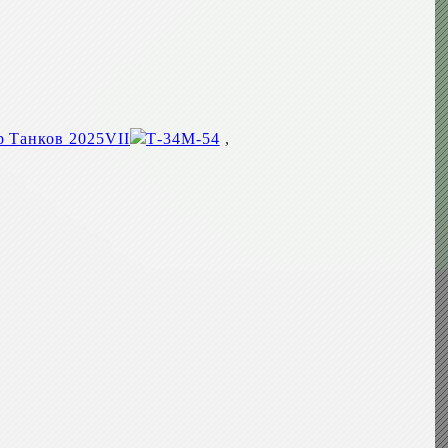
VII
Т-34М-54
,