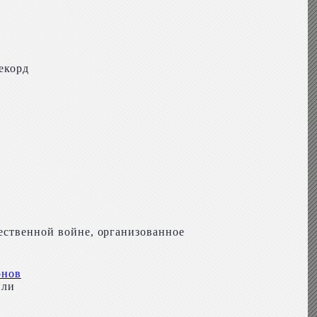
екорд
ественной войне, организованное
онов
или