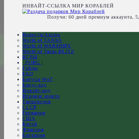
ИНВАЙТ-ССЫЛКА МИР КОРАБЛЕЙ
Получи: 60 дней премиум аккаунта, 5
Новости/Акции
World of TANKS
World of WARSHIPS
World of Tanks BLITZ
ИГРЫ
| PUBG |
Гайды
FAQ
Бонусы WoT
Бонус-код
Инвайт-код
Игровое золото
Танкопедия
СССР
Германия
США
Китай
Франция
Британия