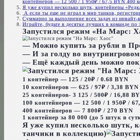
контейнеров — 12 500 / 1 950₽ / 67,5 BYN 400 к
Я уже купил несколько шутк, контейнеры «Редк
А если ты еще не играл в мир танков, регистри
Суммарно за выполнение всех задач из инвайт-
Играйте, будьте в десятке лучших в команде по
Запустился режим «На Марс: Ха
— Можно купить за рубли в Пр
— И за голду во внутриигровом
— Ещё каждый день можно покуп
1 контейнер — 125 / 20₽ / 0.68 BYN
10 контейнеров — 625 / 97₽ / 3,38 BYN
25 контейнеров- 3 125 / 500₽ / 16,88 B
100 контейнеров — 12 500 / 1 950₽ / 6
400 контейнеров — 7 800₽ / 270 BYN
1 контейнер за 80 000 (до 5 штук в сут
Я уже купил несколько шутк, 
танчики в коллекцию)