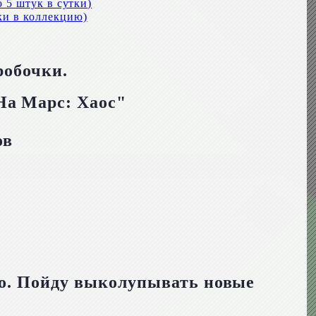
 5 штук в сутки)
ки в коллекцию)
робочки.
ов
ро. Пойду выколупывать новые