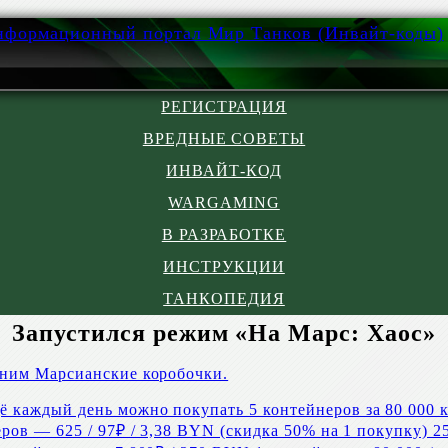
РЕГИСТРАЦИЯ
ВРЕДНЫЕ СОВЕТЫ
ИНВАЙТ-КОД
WARGAMING
В РАЗРАБОТКЕ
ИНСТРУКЦИИ
ТАНКОПЕДИЯ
Запустился режим «На Марс: Хаос»
 ним Марсианские коробочки.
 каждый день можно покупать 5 контейнеров за 80 000 
ров — 625 / 97₽ / 3,38 BYN (скидка 50% на 1 покупку) 25