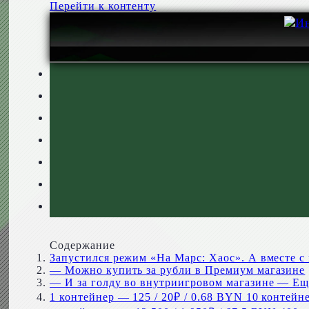
Перейти к контенту
Содержание
Запустился режим «На Марс: Хаос». А вместе с
— Можно купить за рубли в Премиум магазине
— И за голду во внутриигровом магазине — Ещё
1 контейнер — 125 / 20₽ / 0.68 BYN 10 контейне