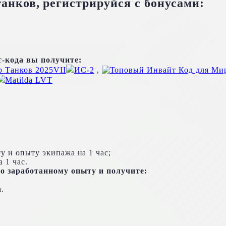
танков, регистрируйся с бонусами:
т-кода вы получите:
VII
ИС-2
,
Matilda LVT
;
у и опыту экипажа на 1 час;
 1 час.
по заработанному опыту и получите:
.