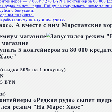
онтейнеров — 7 800₽ / 270 BYN 1 контейнер за 80 000 (до
ая руда» сыпет щедро. Пойду выколупывать новые танчи
руйся с бонусами:
кода вы получите:
 заработанному опыту и получите:
ос». А вместе с ним Марсианские ко
емиум магазине
 магазине
ать 5 контейнеров за 80 000 кредит
 (скидка 50% на 1 покупку)
YN
7,5 BYN
ки)
контейнеры «Редкая руда» сыпет щед