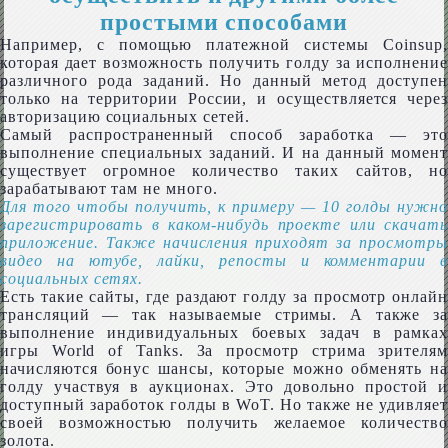
простыми способами
Например, с помощью платежной системы Coinsup,
которая дает возможность получить голду за исполнение
различного рода заданий. Но данный метод доступен
только на территории России, и осуществляется через
авторизацию социальных сетей.
Самый распространенный способ заработка — это
выполнение специальных заданий. И на данный момент
существует огромное количество таких сайтов, но
зарабатывают там не много.
Для того чтобы получить, к примеру — 10 голды нужно
зарегистрировать в каком-нибудь проекте или скачать
приложение. Также начисления приходят за просмотры
видео на ютубе, лайки, репосты и комментарии в
социальных сетях.
Есть такие сайты, где раздают голду за просмотр онлайн
трансляций — так называемые стримы. А также за
выполнение индивидуальных боевых задач в рамках
игры World of Tanks. За просмотр стрима зрителям
начисляются бонус шансы, которые можно обменять на
голду участвуя в аукционах. Это довольно простой и
доступный заработок голды в WoT. Но также не удивляет
своей возможностью получить желаемое количество
золота.