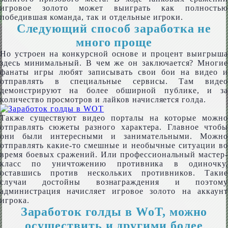
игровое золото может выиграть как полностью
победившая команда, так и отдельные игроки.
Следующий способ заработка не
много проще
Но устроен на конкурсной основе и процент выигрыша
здесь минимальный. В чем же он заключается? Многие
фанаты игры любят записывать свои бои на видео и
отправлять в специальные сервисы. Там видео
демонстрируют на более обширной публике, и за
количество просмотров и лайков начисляется голда.
Также существуют видео порталы на которые можно
отправлять сюжеты разного характера. Главное чтобы
они были интересными и занимательными. Можно
отправлять какие-то смешные и необычные ситуации во
время боевых сражений. Или профессиональный мастер-
класс по уничтожению противника в одиночку,
оставшись против нескольких противников. Такие
случаи достойны вознаграждения и поэтому
администрация начисляет игровое золото на аккаунт
игрока.
Заработок голды в WoT, можно
осуществить и другими более