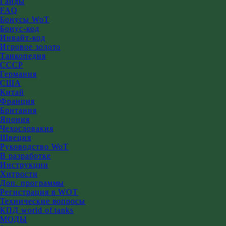
Гайды
FAQ
Бонусы WoT
Бонус-код
Инвайт-код
Игровое золото
Танкопедия
СССР
Германия
США
Китай
Франция
Британия
Япония
Чехословакия
Швеция
Руководство WoT
В разработке
Инструкции
Хитрости
Доп. программы
Регистрация в WOT
Технические вопросы
КПД world of tanks
МОДЫ