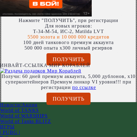
Нажмите "ПОЛУЧИТЬ", при регистрации
Для новых игроков:
T-34-M-54, ИС-2, Matilda LVT
5500 золота и 10 000 000 кредитов
100 дней танкового премиум аккаунта
500 000 опыта x300 личный резервов
ПОЛУЧИТЬ
ИНВАЙТ-ССЫЛКА МИР КОРАБЛЕЙ
Получи: 60 дней премиум аккаунта, 5,000 дублонов, x10
суперконтейнеров Премиум линкор VI уровня!!! при
регистрации
по ссылке
ПОЛУЧИТЬ
Новости/Акции
World of TANKS
World of WARSHIPS
World of Tanks BLITZ
ИГРЫ
| PUBG |