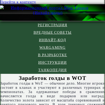
Перейти к контенту
РЕГИСТРАЦИЯ
ВРЕДНЫЕ СОВЕТЫ
ИНВАЙТ-КОД
WARGAMING
В РАЗРАБОТКЕ
ИНСТРУКЦИИ
ТАНКОПЕДИЯ
Заработок голды в WOT
Заработок голды в WoT — обычное дело. Многие игроки
состоят в кланах и участвуют в различных турнирах и
чемпионатах. За одержанные победы в сражениях
начисляется голда в виде подарков или наград.
Количество золота зависит от масштаба соревнований и
занятого призового места. В ходе танковых сражений